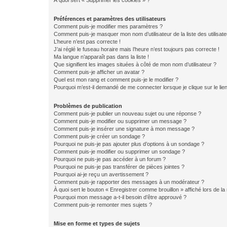
À quoi sert « Supprimer les cookies » ?
Préférences et paramètres des utilisateurs
Comment puis-je modifier mes paramètres ?
Comment puis-je masquer mon nom d’utilisateur de la liste des utilisate
L’heure n’est pas correcte !
J’ai réglé le fuseau horaire mais l’heure n’est toujours pas correcte !
Ma langue n’apparaît pas dans la liste !
Que signifient les images situées à côté de mon nom d’utilisateur ?
Comment puis-je afficher un avatar ?
Quel est mon rang et comment puis-je le modifier ?
Pourquoi m’est-il demandé de me connecter lorsque je clique sur le lien 
Problèmes de publication
Comment puis-je publier un nouveau sujet ou une réponse ?
Comment puis-je modifier ou supprimer un message ?
Comment puis-je insérer une signature à mon message ?
Comment puis-je créer un sondage ?
Pourquoi ne puis-je pas ajouter plus d’options à un sondage ?
Comment puis-je modifier ou supprimer un sondage ?
Pourquoi ne puis-je pas accéder à un forum ?
Pourquoi ne puis-je pas transférer de pièces jointes ?
Pourquoi ai-je reçu un avertissement ?
Comment puis-je rapporter des messages à un modérateur ?
À quoi sert le bouton « Enregistrer comme brouillon » affiché lors de la 
Pourquoi mon message a-t-il besoin d’être approuvé ?
Comment puis-je remonter mes sujets ?
Mise en forme et types de sujets