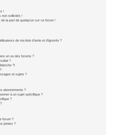
s !
non sollicités !
e de la part de quelqu’un sur ce forum !
lisateurs de ma liste d’amis et d’ignorés ?
ans un ou des forums ?
sultat ?
blanche ?!
?
ssages et sujets ?
t les abonnements ?
onner à un sujet spécifique ?
ifique ?
 ?
ce forum ?
s jointes ?