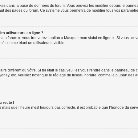
ockés dans la base de données du forum. Vous pouvez les modifier depuis le panneau 
haut des pages du forum. Ce système vous permettra de modifier tous vos paramètre
s utilisateurs en ligne ?
s du forum », vous trouverez l’option « Masquer mon statut en ligne ». Si vous activ
é comme étant un utilisateur invisible.
aire différent du vôtre. Si tel était le cas, veuillez vous rendre dans le panneau de co
ey, etc. Veuillez noter que le réglage du fuseau horaire, comme la plupart des autr
orrecte !
 mais que l’heure n’est toujours pas correcte, il est probable que l’horloge du serve