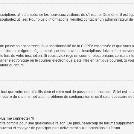
inscriptions afin d’empêcher les nouveaux visiteurs de s’inscrire. De même, il est é
s souhaitez utiliser. Pour plus d’informations, veuillez contacter un administrateur du
t de passe soient corrects. Si la fonctionnalité de la COPPA est activée et que vous 
ains forums exigeront également que les nouvelles inscriptions doivent être activée
te lors de votre inscription. Si vous aviez reçu un courrier électronique, consultez l
r électronique ou le courrier électronique a été filtré en tant que pourriel. Si vo
rateur du forum.
out que votre nom d’utilisateur et votre mot de passe soient corrects. Si tel est le
iétaire du site internet ait un problème de configuration et qu’il soit nécessaire de l
 plus me connecter ?!
votre compte pour une quelconque raison. De plus, beaucoup de forums suppriment pér
 nouveau et essayez de participer plus activement aux discussions du forum.