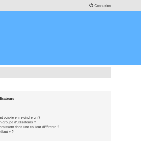
Connexion
lisateurs
t puis-je en rejoindre un ?
 groupe d’utilisateurs ?
araissent dans une couleur différente ?
défaut » ?