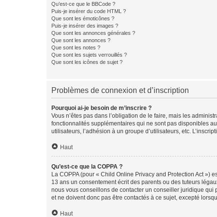
Qu’est-ce que le BBCode ?
Puis-je insérer du code HTML ?
Que sont les émoticônes ?
Puis-je insérer des images ?
Que sont les annonces générales ?
Que sont les annonces ?
Que sont les notes ?
Que sont les sujets verrouillés ?
Que sont les icônes de sujet ?
Problèmes de connexion et d’inscription
Pourquoi ai-je besoin de m’inscrire ?
Vous n’êtes pas dans l’obligation de le faire, mais les adminis
fonctionnalités supplémentaires qui ne sont pas disponibles aux 
utilisateurs, l’adhésion à un groupe d’utilisateurs, etc. L’insc
Haut
Qu’est-ce que la COPPA ?
La COPPA (pour « Child Online Privacy and Protection Act ») es
13 ans un consentement écrit des parents ou des tuteurs légaux
nous vous conseillons de contacter un conseiller juridique qui
et ne doivent donc pas être contactés à ce sujet, excepté lorsq
Haut