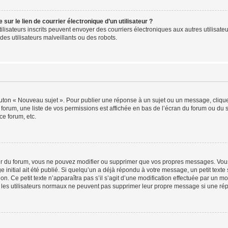
ur le lien de courrier électronique d’un utilisateur ?
s utilisateurs inscrits peuvent envoyer des courriers électroniques aux autres utili
es utilisateurs malveillants ou des robots.
outon « Nouveau sujet ». Pour publier une réponse à un sujet ou un message, cliqu
 forum, une liste de vos permissions est affichée en bas de l’écran du forum ou du
ce forum, etc.
r du forum, vous ne pouvez modifier ou supprimer que vos propres messages. Vou
 initial ait été publié. Si quelqu’un a déjà répondu à votre message, un petit text
ion. Ce petit texte n’apparaîtra pas s’il s’agit d’une modification effectuée par un 
ue les utilisateurs normaux ne peuvent pas supprimer leur propre message si une ré