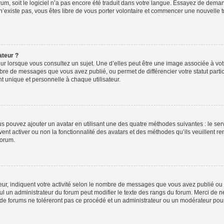
orum, soit le logiciel n’a pas encore été traduit dans votre langue. Essayez de deman
 n’existe pas, vous êtes libre de vous porter volontaire et commencer une nouvelle t
ateur ?
ur lorsque vous consultez un sujet. Une d’elles peut être une image associée à vo
mbre de messages que vous avez publié, ou permet de différencier votre statut parti
 unique et personnelle à chaque utilisateur.
ous pouvez ajouter un avatar en utilisant une des quatre méthodes suivantes : le serv
ent activer ou non la fonctionnalité des avatars et des méthodes qu’ils veuillent ren
forum.
ur, indiquent votre activité selon le nombre de messages que vous avez publié ou id
eul un administrateur du forum peut modifier le texte des rangs du forum. Merci de 
de forums ne toléreront pas ce procédé et un administrateur ou un modérateur pou