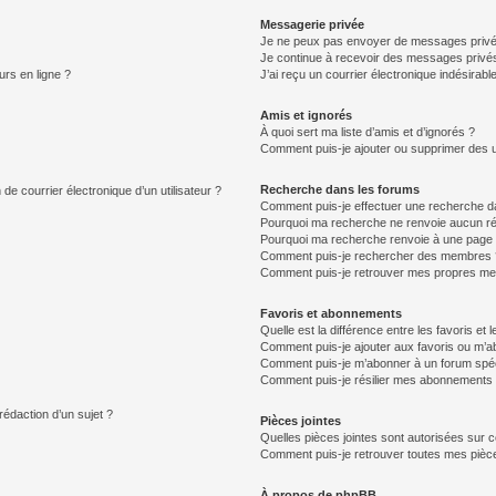
Messagerie privée
Je ne peux pas envoyer de messages privé
Je continue à recevoir des messages privés 
urs en ligne ?
J’ai reçu un courrier électronique indésirabl
Amis et ignorés
À quoi sert ma liste d’amis et d’ignorés ?
Comment puis-je ajouter ou supprimer des uti
Recherche dans les forums
de courrier électronique d’un utilisateur ?
Comment puis-je effectuer une recherche d
Pourquoi ma recherche ne renvoie aucun ré
Pourquoi ma recherche renvoie à une page 
Comment puis-je rechercher des membres 
Comment puis-je retrouver mes propres me
Favoris et abonnements
Quelle est la différence entre les favoris e
Comment puis-je ajouter aux favoris ou m’ab
Comment puis-je m’abonner à un forum spéc
Comment puis-je résilier mes abonnements
rédaction d’un sujet ?
Pièces jointes
Quelles pièces jointes sont autorisées sur 
Comment puis-je retrouver toutes mes pièce
À propos de phpBB