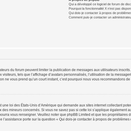
Qui a développé ce logiciel de forum de dis
Pourquoi la fonctionnalité X n’est pas dispon
Qui dois-je contacter à propos de problèmes
Comment puis-je contacter un administrateu
trateurs du forum peuvent limiter la publication de messages aux utilisateurs inscri
visiteurs, tels que l’affichage d’avatars personnalisés, l’utilisation de la messager
ription ne vous prend qu’un court instant, c’est pourquoi nous vous recommandons de l
t une loi des États-Unis d’Amérique qui demande aux sites internet collectant pot
 des mineurs concernés. Si vous ne savez pas si cette loi s’applique également au
 pourra vous renseigner. Veuillez noter que phpBB Limited et que les propriétaires
ue l’assistance porte sur la question « Qui dois-je contacter à propos de problèmes 