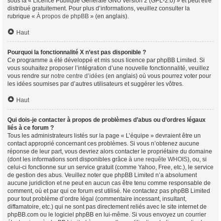
sous la « Licence Publique Générale GNU version 2 (GPL-2.0) » et peut être
distribué gratuitement. Pour plus d’informations, veuillez consulter la
rubrique «
À propos de phpBB
» (en anglais).
Haut
Pourquoi la fonctionnalité X n’est pas disponible ?
Ce programme a été développé et mis sous licence par phpBB Limited. Si
vous souhaitez proposer l’intégration d’une nouvelle fonctionnalité, veuillez
vous rendre sur
notre centre d’idées
(en anglais) où vous pourrez voter pour
les idées soumises par d’autres utilisateurs et suggérer les vôtres.
Haut
Qui dois-je contacter à propos de problèmes d’abus ou d’ordres légaux
liés à ce forum ?
Tous les administrateurs listés sur la page « L’équipe » devraient être un
contact approprié concernant ces problèmes. Si vous n’obtenez aucune
réponse de leur part, vous devriez alors contacter le propriétaire du domaine
(dont les informations sont disponibles grâce à
une requête WHOIS
), ou, si
celui-ci fonctionne sur un service gratuit (comme Yahoo, Free, etc.), le service
de gestion des abus. Veuillez noter que phpBB Limited n’a absolument
aucune juridiction et ne peut en aucun cas être tenu comme responsable de
comment, où et par qui ce forum est utilisé. Ne contactez pas phpBB Limited
pour tout problème d’ordre légal (commentaire incessant, insultant,
diffamatoire, etc.) qui ne sont pas directement reliés avec le site internet de
phpBB.com ou le logiciel phpBB en lui-même. Si vous envoyez un courrier