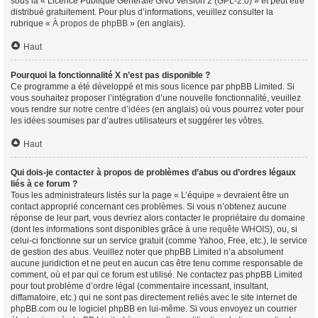
sous la « Licence Publique Générale GNU version 2 (GPL-2.0) » et peut être
distribué gratuitement. Pour plus d’informations, veuillez consulter la
rubrique «
À propos de phpBB
» (en anglais).
Haut
Pourquoi la fonctionnalité X n’est pas disponible ?
Ce programme a été développé et mis sous licence par phpBB Limited. Si
vous souhaitez proposer l’intégration d’une nouvelle fonctionnalité, veuillez
vous rendre sur
notre centre d’idées
(en anglais) où vous pourrez voter pour
les idées soumises par d’autres utilisateurs et suggérer les vôtres.
Haut
Qui dois-je contacter à propos de problèmes d’abus ou d’ordres légaux
liés à ce forum ?
Tous les administrateurs listés sur la page « L’équipe » devraient être un
contact approprié concernant ces problèmes. Si vous n’obtenez aucune
réponse de leur part, vous devriez alors contacter le propriétaire du domaine
(dont les informations sont disponibles grâce à
une requête WHOIS
), ou, si
celui-ci fonctionne sur un service gratuit (comme Yahoo, Free, etc.), le service
de gestion des abus. Veuillez noter que phpBB Limited n’a absolument
aucune juridiction et ne peut en aucun cas être tenu comme responsable de
comment, où et par qui ce forum est utilisé. Ne contactez pas phpBB Limited
pour tout problème d’ordre légal (commentaire incessant, insultant,
diffamatoire, etc.) qui ne sont pas directement reliés avec le site internet de
phpBB.com ou le logiciel phpBB en lui-même. Si vous envoyez un courrier