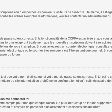
inscriptions afin d’empêcher les nouveaux visiteurs de s’inscrire. De même, il est é
s souhaitez utiliser. Pour plus d’informations, veuillez contacter un administrateur du
t de passe soient corrects. Si la fonctionnalité de la COPPA est activée et que vous 
ains forums exigeront également que les nouvelles inscriptions doivent être activée
te lors de votre inscription. Si vous aviez reçu un courrier électronique, consultez l
r électronique ou le courrier électronique a été filtré en tant que pourriel. Si vo
rateur du forum.
out que votre nom d’utilisateur et votre mot de passe soient corrects. Si tel est le
iétaire du site internet ait un problème de configuration et qu’il soit nécessaire de l
 plus me connecter ?!
votre compte pour une quelconque raison. De plus, beaucoup de forums suppriment pér
 nouveau et essayez de participer plus activement aux discussions du forum.