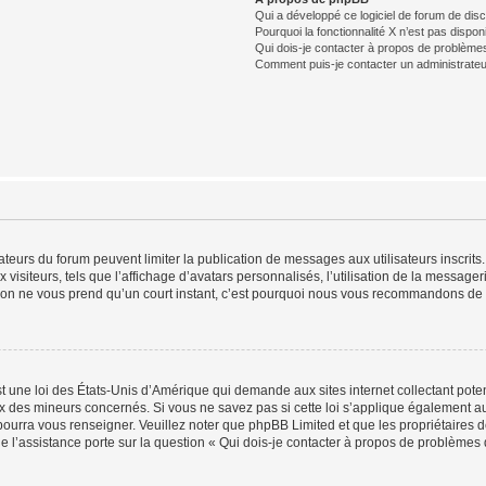
Qui a développé ce logiciel de forum de dis
Pourquoi la fonctionnalité X n’est pas dispon
Qui dois-je contacter à propos de problèmes
Comment puis-je contacter un administrateu
trateurs du forum peuvent limiter la publication de messages aux utilisateurs inscri
visiteurs, tels que l’affichage d’avatars personnalisés, l’utilisation de la messager
ription ne vous prend qu’un court instant, c’est pourquoi nous vous recommandons de l
t une loi des États-Unis d’Amérique qui demande aux sites internet collectant pot
 des mineurs concernés. Si vous ne savez pas si cette loi s’applique également au
 pourra vous renseigner. Veuillez noter que phpBB Limited et que les propriétaires
ue l’assistance porte sur la question « Qui dois-je contacter à propos de problèmes 