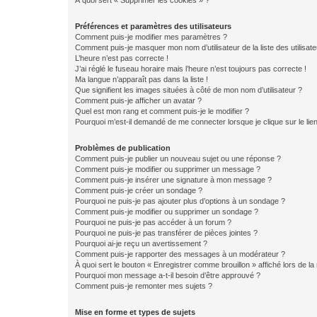
À quoi sert « Supprimer les cookies » ?
Préférences et paramètres des utilisateurs
Comment puis-je modifier mes paramètres ?
Comment puis-je masquer mon nom d’utilisateur de la liste des utilisate
L’heure n’est pas correcte !
J’ai réglé le fuseau horaire mais l’heure n’est toujours pas correcte !
Ma langue n’apparaît pas dans la liste !
Que signifient les images situées à côté de mon nom d’utilisateur ?
Comment puis-je afficher un avatar ?
Quel est mon rang et comment puis-je le modifier ?
Pourquoi m’est-il demandé de me connecter lorsque je clique sur le lien 
Problèmes de publication
Comment puis-je publier un nouveau sujet ou une réponse ?
Comment puis-je modifier ou supprimer un message ?
Comment puis-je insérer une signature à mon message ?
Comment puis-je créer un sondage ?
Pourquoi ne puis-je pas ajouter plus d’options à un sondage ?
Comment puis-je modifier ou supprimer un sondage ?
Pourquoi ne puis-je pas accéder à un forum ?
Pourquoi ne puis-je pas transférer de pièces jointes ?
Pourquoi ai-je reçu un avertissement ?
Comment puis-je rapporter des messages à un modérateur ?
À quoi sert le bouton « Enregistrer comme brouillon » affiché lors de la 
Pourquoi mon message a-t-il besoin d’être approuvé ?
Comment puis-je remonter mes sujets ?
Mise en forme et types de sujets