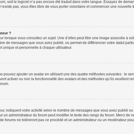
orum, soit le logiciel n’a pas encore été traduit dans votre langue. Essayez de deman
 n’existe pas, vous êtes libre de vous porter volontaire et commencer une nouvelle t
ateur ?
ur lorsque vous consultez un sujet. Une d’elles peut être une image associée à vo
mbre de messages que vous avez publié, ou permet de différencier votre statut parti
 unique et personnelle à chaque utilisateur.
ous pouvez ajouter un avatar en utilisant une des quatre méthodes suivantes : le serv
ent activer ou non la fonctionnalité des avatars et des méthodes qu’ils veuillent ren
forum.
ur, indiquent votre activité selon le nombre de messages que vous avez publié ou id
eul un administrateur du forum peut modifier le texte des rangs du forum. Merci de 
de forums ne toléreront pas ce procédé et un administrateur ou un modérateur pou