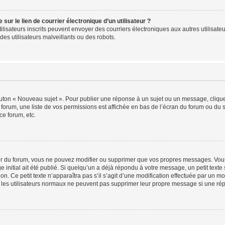
ur le lien de courrier électronique d’un utilisateur ?
s utilisateurs inscrits peuvent envoyer des courriers électroniques aux autres utili
es utilisateurs malveillants ou des robots.
outon « Nouveau sujet ». Pour publier une réponse à un sujet ou un message, cliqu
 forum, une liste de vos permissions est affichée en bas de l’écran du forum ou du
ce forum, etc.
r du forum, vous ne pouvez modifier ou supprimer que vos propres messages. Vou
 initial ait été publié. Si quelqu’un a déjà répondu à votre message, un petit text
ion. Ce petit texte n’apparaîtra pas s’il s’agit d’une modification effectuée par un 
ue les utilisateurs normaux ne peuvent pas supprimer leur propre message si une ré