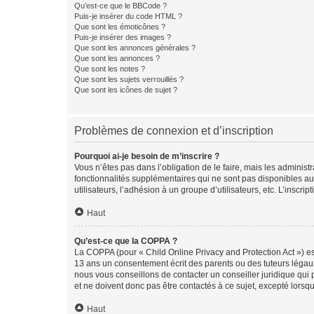
Qu’est-ce que le BBCode ?
Puis-je insérer du code HTML ?
Que sont les émoticônes ?
Puis-je insérer des images ?
Que sont les annonces générales ?
Que sont les annonces ?
Que sont les notes ?
Que sont les sujets verrouillés ?
Que sont les icônes de sujet ?
Problèmes de connexion et d’inscription
Pourquoi ai-je besoin de m’inscrire ?
Vous n’êtes pas dans l’obligation de le faire, mais les adminis
fonctionnalités supplémentaires qui ne sont pas disponibles aux 
utilisateurs, l’adhésion à un groupe d’utilisateurs, etc. L’insc
Haut
Qu’est-ce que la COPPA ?
La COPPA (pour « Child Online Privacy and Protection Act ») es
13 ans un consentement écrit des parents ou des tuteurs légaux
nous vous conseillons de contacter un conseiller juridique qui
et ne doivent donc pas être contactés à ce sujet, excepté lorsq
Haut