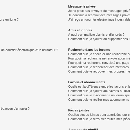
Messagerie privée
Je ne peux pas envoyer de messages privé
Je continue à recevoir des messages privés 
urs en ligne ?
J’ai reçu un courrier électronique indésirabl
Amis et ignorés
À quoi sert ma liste d’amis et d’ignorés ?
Comment puis-je ajouter ou supprimer des uti
Recherche dans les forums
de courrier électronique d’un utilisateur ?
Comment puis-je effectuer une recherche d
Pourquoi ma recherche ne renvoie aucun ré
Pourquoi ma recherche renvoie à une page 
Comment puis-je rechercher des membres 
Comment puis-je retrouver mes propres me
Favoris et abonnements
Quelle est la différence entre les favoris e
Comment puis-je ajouter aux favoris ou m’ab
Comment puis-je m’abonner à un forum spéc
Comment puis-je résilier mes abonnements
rédaction d’un sujet ?
Pièces jointes
Quelles pièces jointes sont autorisées sur 
Comment puis-je retrouver toutes mes pièce
À propos de phpBB