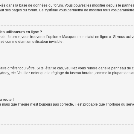
ockés dans la base de données du forum. Vous pouvez les modifier depuis le panneau 
haut des pages du forum. Ce système vous permettra de modifier tous vos paramètre
s utilisateurs en ligne ?
s du forum », vous trouverez l’option « Masquer mon statut en ligne ». Si vous activ
é comme étant un utilisateur invisible.
aire différent du vôtre. Si tel était le cas, veuillez vous rendre dans le panneau de co
ey, etc. Veuillez noter que le réglage du fuseau horaire, comme la plupart des autr
orrecte !
 mais que l’heure n’est toujours pas correcte, il est probable que l’horloge du serve