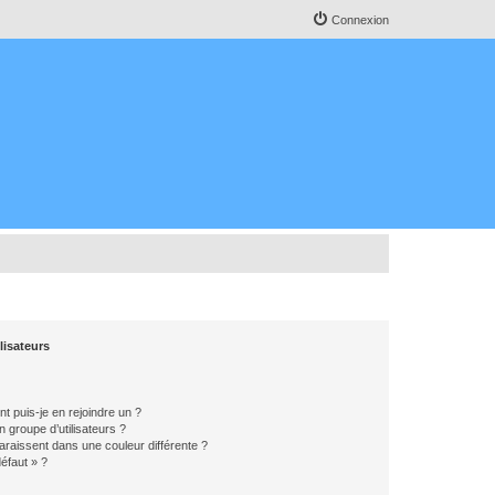
Connexion
lisateurs
t puis-je en rejoindre un ?
 groupe d’utilisateurs ?
araissent dans une couleur différente ?
défaut » ?