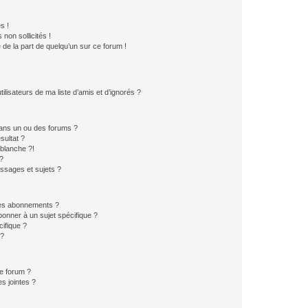
s !
non sollicités !
e de la part de quelqu’un sur ce forum !
lisateurs de ma liste d’amis et d’ignorés ?
ans un ou des forums ?
sultat ?
blanche ?!
?
ssages et sujets ?
t les abonnements ?
onner à un sujet spécifique ?
ifique ?
 ?
ce forum ?
s jointes ?