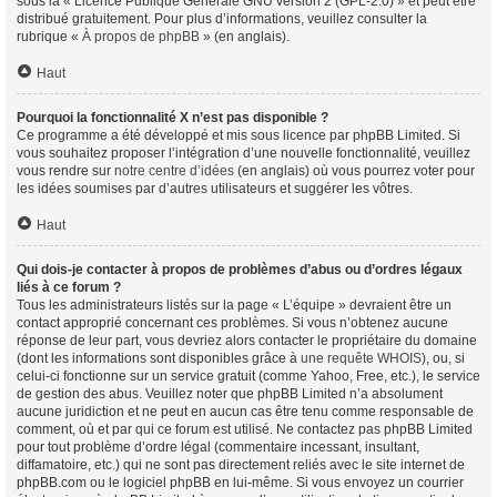
sous la « Licence Publique Générale GNU version 2 (GPL-2.0) » et peut être
distribué gratuitement. Pour plus d’informations, veuillez consulter la
rubrique «
À propos de phpBB
» (en anglais).
Haut
Pourquoi la fonctionnalité X n’est pas disponible ?
Ce programme a été développé et mis sous licence par phpBB Limited. Si
vous souhaitez proposer l’intégration d’une nouvelle fonctionnalité, veuillez
vous rendre sur
notre centre d’idées
(en anglais) où vous pourrez voter pour
les idées soumises par d’autres utilisateurs et suggérer les vôtres.
Haut
Qui dois-je contacter à propos de problèmes d’abus ou d’ordres légaux
liés à ce forum ?
Tous les administrateurs listés sur la page « L’équipe » devraient être un
contact approprié concernant ces problèmes. Si vous n’obtenez aucune
réponse de leur part, vous devriez alors contacter le propriétaire du domaine
(dont les informations sont disponibles grâce à
une requête WHOIS
), ou, si
celui-ci fonctionne sur un service gratuit (comme Yahoo, Free, etc.), le service
de gestion des abus. Veuillez noter que phpBB Limited n’a absolument
aucune juridiction et ne peut en aucun cas être tenu comme responsable de
comment, où et par qui ce forum est utilisé. Ne contactez pas phpBB Limited
pour tout problème d’ordre légal (commentaire incessant, insultant,
diffamatoire, etc.) qui ne sont pas directement reliés avec le site internet de
phpBB.com ou le logiciel phpBB en lui-même. Si vous envoyez un courrier