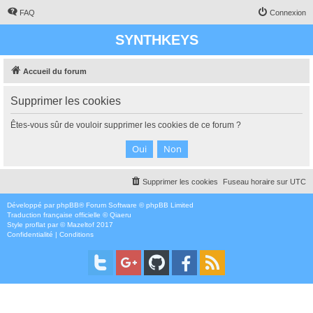
FAQ
Connexion
SYNTHKEYS
Accueil du forum
Supprimer les cookies
Êtes-vous sûr de vouloir supprimer les cookies de ce forum ?
Supprimer les cookies
Fuseau horaire sur
UTC
Développé par
phpBB
® Forum Software © phpBB Limited
Traduction française officielle
©
Qiaeru
Style
proflat
par ©
Mazeltof
2017
Confidentialité
|
Conditions