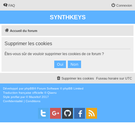
FAQ
Connexion
SYNTHKEYS
Accueil du forum
Supprimer les cookies
Êtes-vous sûr de vouloir supprimer les cookies de ce forum ?
Supprimer les cookies
Fuseau horaire sur
UTC
Développé par
phpBB
® Forum Software © phpBB Limited
Traduction française officielle
©
Qiaeru
Style
proflat
par ©
Mazeltof
2017
Confidentialité
|
Conditions