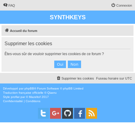
FAQ
Connexion
SYNTHKEYS
Accueil du forum
Supprimer les cookies
Êtes-vous sûr de vouloir supprimer les cookies de ce forum ?
Supprimer les cookies
Fuseau horaire sur
UTC
Développé par
phpBB
® Forum Software © phpBB Limited
Traduction française officielle
©
Qiaeru
Style
proflat
par ©
Mazeltof
2017
Confidentialité
|
Conditions