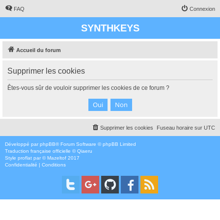
FAQ
Connexion
SYNTHKEYS
Accueil du forum
Supprimer les cookies
Êtes-vous sûr de vouloir supprimer les cookies de ce forum ?
Supprimer les cookies
Fuseau horaire sur
UTC
Développé par
phpBB
® Forum Software © phpBB Limited
Traduction française officielle
©
Qiaeru
Style
proflat
par ©
Mazeltof
2017
Confidentialité
|
Conditions