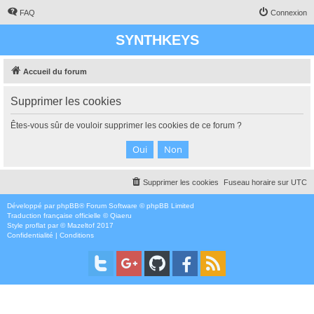
FAQ
Connexion
SYNTHKEYS
Accueil du forum
Supprimer les cookies
Êtes-vous sûr de vouloir supprimer les cookies de ce forum ?
Supprimer les cookies
Fuseau horaire sur
UTC
Développé par
phpBB
® Forum Software © phpBB Limited
Traduction française officielle
©
Qiaeru
Style
proflat
par ©
Mazeltof
2017
Confidentialité
|
Conditions