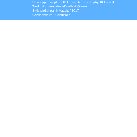
Développé par
phpBB
® Forum Software © phpBB Limited
Traduction française officielle
©
Qiaeru
Style
proflat
par ©
Mazeltof
2017
Confidentialité
|
Conditions