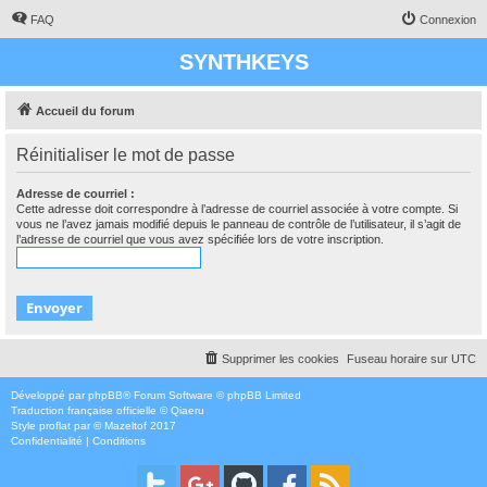
FAQ
Connexion
SYNTHKEYS
Accueil du forum
Réinitialiser le mot de passe
Adresse de courriel :
Cette adresse doit correspondre à l’adresse de courriel associée à votre compte. Si
vous ne l’avez jamais modifié depuis le panneau de contrôle de l’utilisateur, il s’agit de
l’adresse de courriel que vous avez spécifiée lors de votre inscription.
Supprimer les cookies
Fuseau horaire sur
UTC
Développé par
phpBB
® Forum Software © phpBB Limited
Traduction française officielle
©
Qiaeru
Style
proflat
par ©
Mazeltof
2017
Confidentialité
|
Conditions