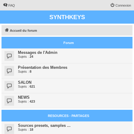
FAQ
Connexion
SYNTHKEYS
Accueil du forum
Forum
Messages de l'Admin
Sujets :
24
Présentation des Membres
Sujets :
8
SALON
Sujets :
621
NEWS
Sujets :
423
RESOURCES - PARTAGES
Sources presets, samples ...
Sujets :
18