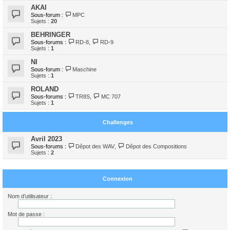
AKAI
Sous-forum :
MPC
Sujets :
20
BEHRINGER
Sous-forums :
RD-8
,
RD-9
Sujets :
1
NI
Sous-forum :
Maschine
Sujets :
1
ROLAND
Sous-forums :
TR8S
,
MC 707
Sujets :
1
Challenges
Avril 2023
Sous-forums :
Dêpot des WAV
,
Dêpot des Compositions
Sujets :
2
Connexion
Nom d’utilisateur :
Mot de passe :