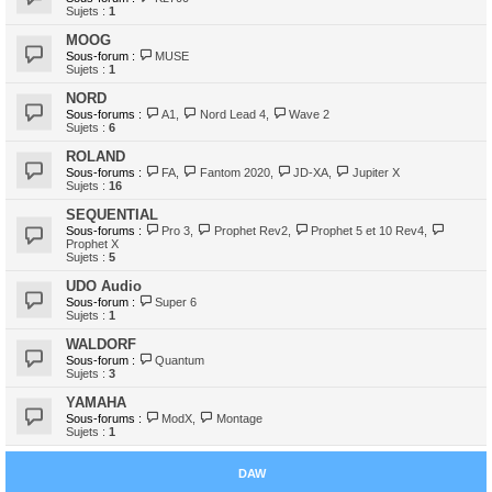
Sujets :
1
MOOG
Sous-forum :
MUSE
Sujets :
1
NORD
Sous-forums :
A1
,
Nord Lead 4
,
Wave 2
Sujets :
6
ROLAND
Sous-forums :
FA
,
Fantom 2020
,
JD-XA
,
Jupiter X
Sujets :
16
SEQUENTIAL
Sous-forums :
Pro 3
,
Prophet Rev2
,
Prophet 5 et 10 Rev4
,
Prophet X
Sujets :
5
UDO Audio
Sous-forum :
Super 6
Sujets :
1
WALDORF
Sous-forum :
Quantum
Sujets :
3
YAMAHA
Sous-forums :
ModX
,
Montage
Sujets :
1
DAW