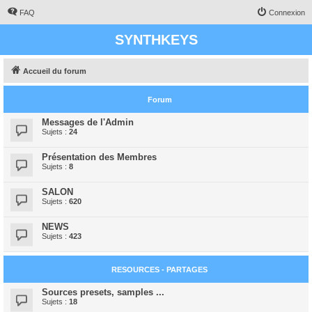
FAQ
Connexion
SYNTHKEYS
Accueil du forum
Forum
Messages de l'Admin
Sujets :
24
Présentation des Membres
Sujets :
8
SALON
Sujets :
620
NEWS
Sujets :
423
RESOURCES - PARTAGES
Sources presets, samples ...
Sujets :
18