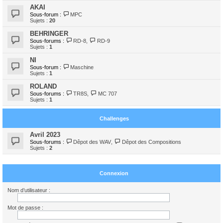
AKAI
Sous-forum :
MPC
Sujets :
20
BEHRINGER
Sous-forums :
RD-8
,
RD-9
Sujets :
1
NI
Sous-forum :
Maschine
Sujets :
1
ROLAND
Sous-forums :
TR8S
,
MC 707
Sujets :
1
Challenges
Avril 2023
Sous-forums :
Dêpot des WAV
,
Dêpot des Compositions
Sujets :
2
Connexion
Nom d’utilisateur :
Mot de passe :