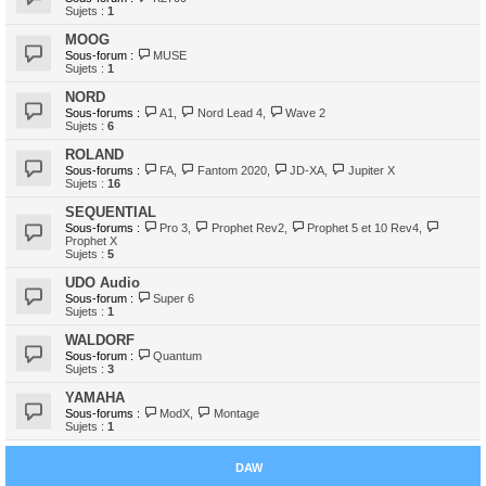
Sujets :
1
MOOG
Sous-forum :
MUSE
Sujets :
1
NORD
Sous-forums :
A1
,
Nord Lead 4
,
Wave 2
Sujets :
6
ROLAND
Sous-forums :
FA
,
Fantom 2020
,
JD-XA
,
Jupiter X
Sujets :
16
SEQUENTIAL
Sous-forums :
Pro 3
,
Prophet Rev2
,
Prophet 5 et 10 Rev4
,
Prophet X
Sujets :
5
UDO Audio
Sous-forum :
Super 6
Sujets :
1
WALDORF
Sous-forum :
Quantum
Sujets :
3
YAMAHA
Sous-forums :
ModX
,
Montage
Sujets :
1
DAW