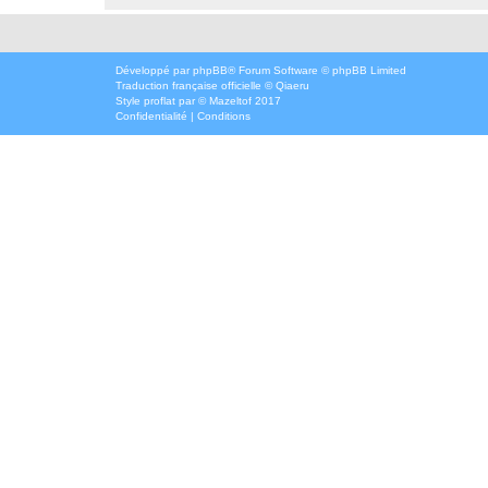
Développé par
phpBB
® Forum Software © phpBB Limited
Traduction française officielle
©
Qiaeru
Style
proflat
par ©
Mazeltof
2017
Confidentialité
|
Conditions