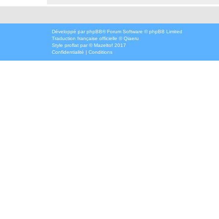
Développé par
phpBB
® Forum Software © phpBB Limited
Traduction française officielle
©
Qiaeru
Style
proflat
par ©
Mazeltof
2017
Confidentialité
|
Conditions