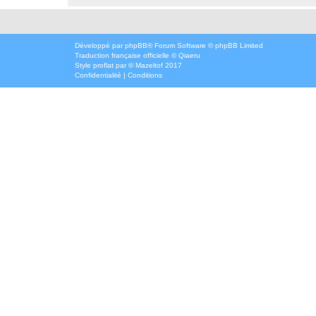
Développé par
phpBB
® Forum Software © phpBB Limited
Traduction française officielle
©
Qiaeru
Style
proflat
par ©
Mazeltof
2017
Confidentialité
|
Conditions