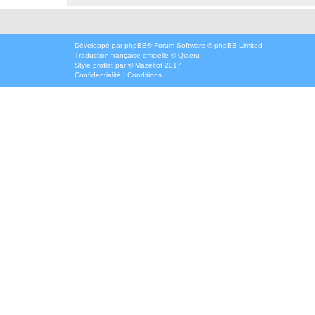
Développé par
phpBB
® Forum Software © phpBB Limited
Traduction française officielle
©
Qiaeru
Style
proflat
par ©
Mazeltof
2017
Confidentialité
|
Conditions