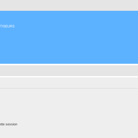
ETISEURS
tte session