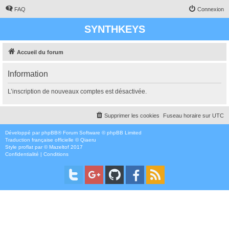
FAQ
Connexion
SYNTHKEYS
Accueil du forum
Information
L’inscription de nouveaux comptes est désactivée.
Supprimer les cookies
Fuseau horaire sur
UTC
Développé par
phpBB
® Forum Software © phpBB Limited
Traduction française officielle
©
Qiaeru
Style
proflat
par ©
Mazeltof
2017
Confidentialité
|
Conditions