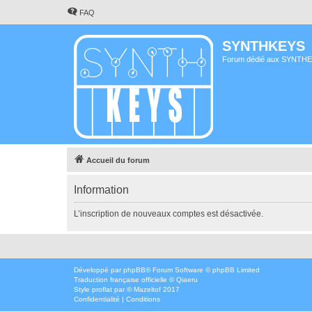
FAQ
SYNTHKEYS
Forum dédié aux SYNTH
Accueil du forum
Information
L’inscription de nouveaux comptes est désactivée.
Développé par
phpBB
® Forum Software © phpBB Limited
Traduction française officielle
©
Qiaeru
Style
proflat
par ©
Mazeltof
2017
Confidentialité
|
Conditions