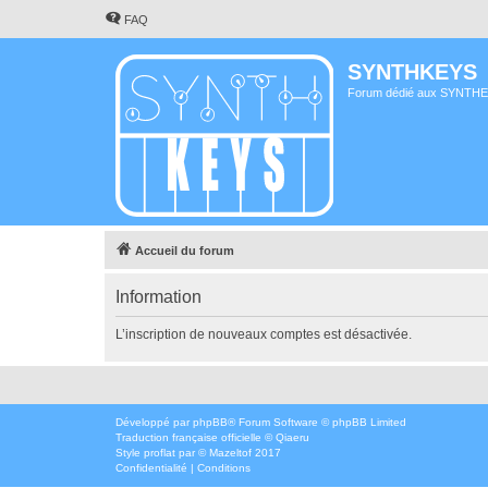
FAQ
SYNTHKEYS
Forum dédié aux SYNTH
Accueil du forum
Information
L’inscription de nouveaux comptes est désactivée.
Développé par
phpBB
® Forum Software © phpBB Limited
Traduction française officielle
©
Qiaeru
Style
proflat
par ©
Mazeltof
2017
Confidentialité
|
Conditions