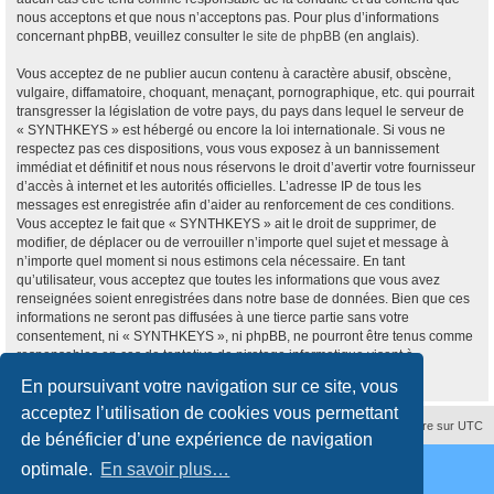
nous acceptons et que nous n’acceptons pas. Pour plus d’informations
concernant phpBB, veuillez consulter
le site de phpBB
(en anglais).
Vous acceptez de ne publier aucun contenu à caractère abusif, obscène,
vulgaire, diffamatoire, choquant, menaçant, pornographique, etc. qui pourrait
transgresser la législation de votre pays, du pays dans lequel le serveur de
« SYNTHKEYS » est hébergé ou encore la loi internationale. Si vous ne
respectez pas ces dispositions, vous vous exposez à un bannissement
immédiat et définitif et nous nous réservons le droit d’avertir votre fournisseur
d’accès à internet et les autorités officielles. L’adresse IP de tous les
messages est enregistrée afin d’aider au renforcement de ces conditions.
Vous acceptez le fait que « SYNTHKEYS » ait le droit de supprimer, de
modifier, de déplacer ou de verrouiller n’importe quel sujet et message à
n’importe quel moment si nous estimons cela nécessaire. En tant
qu’utilisateur, vous acceptez que toutes les informations que vous avez
renseignées soient enregistrées dans notre base de données. Bien que ces
informations ne seront pas diffusées à une tierce partie sans votre
consentement, ni « SYNTHKEYS », ni phpBB, ne pourront être tenus comme
responsables en cas de tentative de piratage informatique visant à
compromettre vos données.
En poursuivant votre navigation sur ce site, vous
acceptez l’utilisation de cookies vous permettant
Supprimer les cookies
Fuseau horaire sur
UTC
de bénéficier d’une expérience de navigation
Développé par
phpBB
® Forum Software © phpBB Limited
optimale.
En savoir plus…
Traduction française officielle
©
Qiaeru
Style
proflat
par ©
Mazeltof
2017