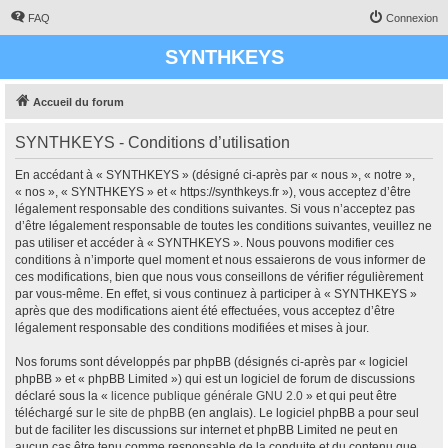
FAQ
Connexion
SYNTHKEYS
Accueil du forum
SYNTHKEYS - Conditions d’utilisation
En accédant à « SYNTHKEYS » (désigné ci-après par « nous », « notre »,
« nos », « SYNTHKEYS » et « https://synthkeys.fr »), vous acceptez d’être
légalement responsable des conditions suivantes. Si vous n’acceptez pas
d’être légalement responsable de toutes les conditions suivantes, veuillez ne
pas utiliser et accéder à « SYNTHKEYS ». Nous pouvons modifier ces
conditions à n’importe quel moment et nous essaierons de vous informer de
ces modifications, bien que nous vous conseillons de vérifier régulièrement
par vous-même. En effet, si vous continuez à participer à « SYNTHKEYS »
après que des modifications aient été effectuées, vous acceptez d’être
légalement responsable des conditions modifiées et mises à jour.
Nos forums sont développés par phpBB (désignés ci-après par « logiciel
phpBB » et « phpBB Limited ») qui est un logiciel de forum de discussions
déclaré sous la «
licence publique générale GNU 2.0
» et qui peut être
téléchargé sur
le site de phpBB
(en anglais). Le logiciel phpBB a pour seul
but de faciliter les discussions sur internet et phpBB Limited ne peut en
aucun cas être tenu comme responsable de la conduite et du contenu que