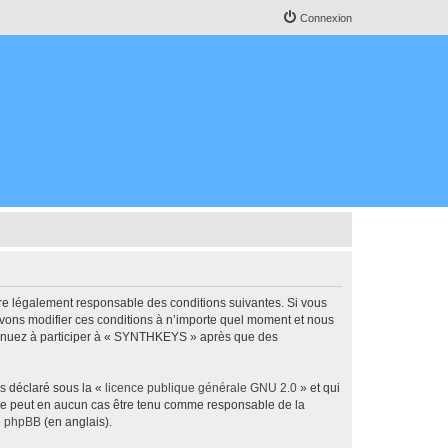
Connexion
re légalement responsable des conditions suivantes. Si vous
uvons modifier ces conditions à n’importe quel moment et nous
ntinuez à participer à « SYNTHKEYS » après que des
ns déclaré sous la «
licence publique générale GNU 2.0
» et qui
ed ne peut en aucun cas être tenu comme responsable de la
de phpBB
(en anglais).