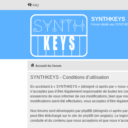
FAQ
SYNTHKEYS
Forum dédié aux SYNTH
Accueil du forum
SYNTHKEYS - Conditions d’utilisation
En accédant à « SYNTHKEYS » (désigné ci-après par « nous », «
n’acceptez pas d’être légalement responsable de toutes les co
essaierons de vous informer de ces modifications, bien que no
modifications aient été effectuées, vous acceptez d’être légale
Nos forums sont développés par phpBB (désignés ci-après par «
peut être téléchargé sur
le site de phpBB
(en anglais). Le logic
conduite et du contenu que nous acceptons et que nous n’acce