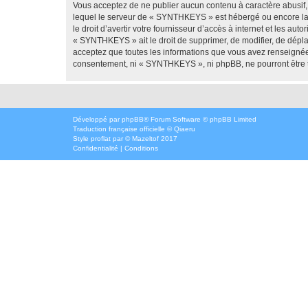
Vous acceptez de ne publier aucun contenu à caractère abusif, 
lequel le serveur de « SYNTHKEYS » est hébergé ou encore la l
le droit d’avertir votre fournisseur d’accès à internet et les au
« SYNTHKEYS » ait le droit de supprimer, de modifier, de dépla
acceptez que toutes les informations que vous avez renseignées
consentement, ni « SYNTHKEYS », ni phpBB, ne pourront être 
Développé par
phpBB
® Forum Software © phpBB Limited
Traduction française officielle
©
Qiaeru
Style
proflat
par ©
Mazeltof
2017
Confidentialité
|
Conditions