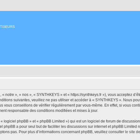
ETISEURS
 notre », « nos », « SYNTHKEYS » et « https://synthkeys.fr »), vous acceptez d’êt
nditions suivantes, veuillez ne pas utiliser et accéder à « SYNTHKEYS ». Nous po
us vous conseillons de vérifier régulièrement par vous-même. En effet, si vous co
ment responsable des conditions modifiées et mises à jour.
 logiciel phpBB » et « phpBB Limited ») qui est un logiciel de forum de discussio
iel phpBB a pour seul but de faciliter les discussions sur internet et phpBB Limit
ptons pas. Pour plus d’informations concernant phpBB, veuillez consulter
le site 