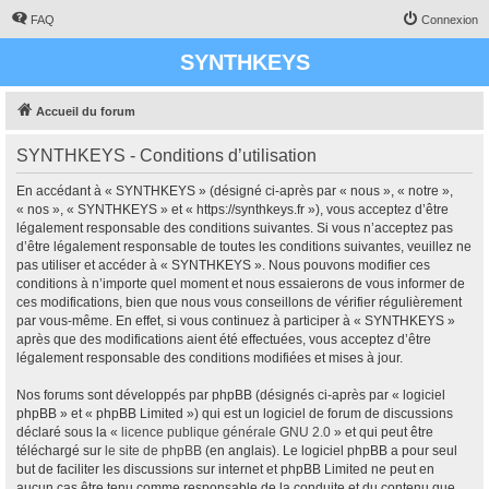
FAQ
Connexion
SYNTHKEYS
Accueil du forum
SYNTHKEYS - Conditions d’utilisation
En accédant à « SYNTHKEYS » (désigné ci-après par « nous », « notre »,
« nos », « SYNTHKEYS » et « https://synthkeys.fr »), vous acceptez d’être
légalement responsable des conditions suivantes. Si vous n’acceptez pas
d’être légalement responsable de toutes les conditions suivantes, veuillez ne
pas utiliser et accéder à « SYNTHKEYS ». Nous pouvons modifier ces
conditions à n’importe quel moment et nous essaierons de vous informer de
ces modifications, bien que nous vous conseillons de vérifier régulièrement
par vous-même. En effet, si vous continuez à participer à « SYNTHKEYS »
après que des modifications aient été effectuées, vous acceptez d’être
légalement responsable des conditions modifiées et mises à jour.
Nos forums sont développés par phpBB (désignés ci-après par « logiciel
phpBB » et « phpBB Limited ») qui est un logiciel de forum de discussions
déclaré sous la «
licence publique générale GNU 2.0
» et qui peut être
téléchargé sur
le site de phpBB
(en anglais). Le logiciel phpBB a pour seul
but de faciliter les discussions sur internet et phpBB Limited ne peut en
aucun cas être tenu comme responsable de la conduite et du contenu que