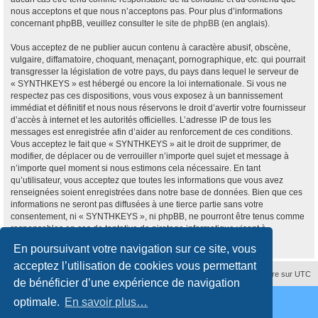
nous acceptons et que nous n’acceptons pas. Pour plus d’informations
concernant phpBB, veuillez consulter
le site de phpBB
(en anglais).
Vous acceptez de ne publier aucun contenu à caractère abusif, obscène,
vulgaire, diffamatoire, choquant, menaçant, pornographique, etc. qui pourrait
transgresser la législation de votre pays, du pays dans lequel le serveur de
« SYNTHKEYS » est hébergé ou encore la loi internationale. Si vous ne
respectez pas ces dispositions, vous vous exposez à un bannissement
immédiat et définitif et nous nous réservons le droit d’avertir votre fournisseur
d’accès à internet et les autorités officielles. L’adresse IP de tous les
messages est enregistrée afin d’aider au renforcement de ces conditions.
Vous acceptez le fait que « SYNTHKEYS » ait le droit de supprimer, de
modifier, de déplacer ou de verrouiller n’importe quel sujet et message à
n’importe quel moment si nous estimons cela nécessaire. En tant
qu’utilisateur, vous acceptez que toutes les informations que vous avez
renseignées soient enregistrées dans notre base de données. Bien que ces
informations ne seront pas diffusées à une tierce partie sans votre
consentement, ni « SYNTHKEYS », ni phpBB, ne pourront être tenus comme
responsables en cas de tentative de piratage informatique visant à
compromettre vos données.
En poursuivant votre navigation sur ce site, vous
acceptez l’utilisation de cookies vous permettant
Supprimer les cookies
Fuseau horaire sur
UTC
de bénéficier d’une expérience de navigation
Développé par
phpBB
® Forum Software © phpBB Limited
optimale.
En savoir plus…
Traduction française officielle
©
Qiaeru
Style
proflat
par ©
Mazeltof
2017