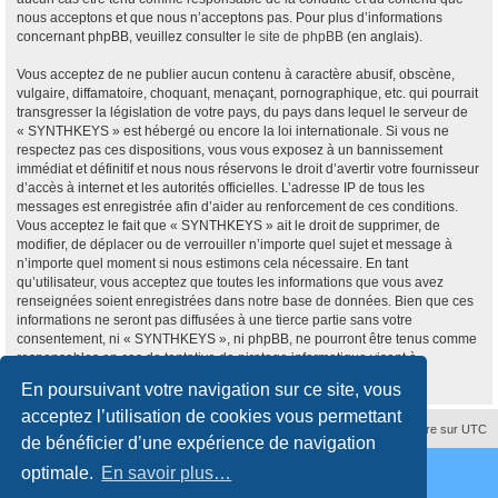
nous acceptons et que nous n’acceptons pas. Pour plus d’informations
concernant phpBB, veuillez consulter
le site de phpBB
(en anglais).
Vous acceptez de ne publier aucun contenu à caractère abusif, obscène,
vulgaire, diffamatoire, choquant, menaçant, pornographique, etc. qui pourrait
transgresser la législation de votre pays, du pays dans lequel le serveur de
« SYNTHKEYS » est hébergé ou encore la loi internationale. Si vous ne
respectez pas ces dispositions, vous vous exposez à un bannissement
immédiat et définitif et nous nous réservons le droit d’avertir votre fournisseur
d’accès à internet et les autorités officielles. L’adresse IP de tous les
messages est enregistrée afin d’aider au renforcement de ces conditions.
Vous acceptez le fait que « SYNTHKEYS » ait le droit de supprimer, de
modifier, de déplacer ou de verrouiller n’importe quel sujet et message à
n’importe quel moment si nous estimons cela nécessaire. En tant
qu’utilisateur, vous acceptez que toutes les informations que vous avez
renseignées soient enregistrées dans notre base de données. Bien que ces
informations ne seront pas diffusées à une tierce partie sans votre
consentement, ni « SYNTHKEYS », ni phpBB, ne pourront être tenus comme
responsables en cas de tentative de piratage informatique visant à
compromettre vos données.
En poursuivant votre navigation sur ce site, vous
acceptez l’utilisation de cookies vous permettant
Supprimer les cookies
Fuseau horaire sur
UTC
de bénéficier d’une expérience de navigation
Développé par
phpBB
® Forum Software © phpBB Limited
optimale.
En savoir plus…
Traduction française officielle
©
Qiaeru
Style
proflat
par ©
Mazeltof
2017