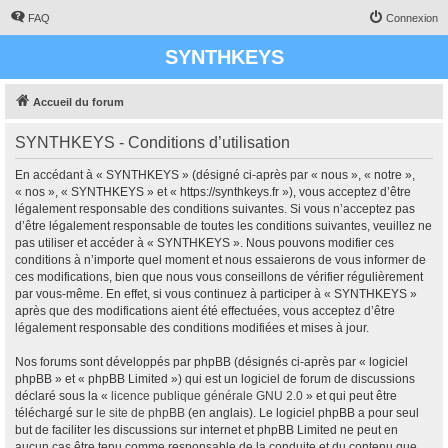
FAQ
Connexion
SYNTHKEYS
Accueil du forum
SYNTHKEYS - Conditions d’utilisation
En accédant à « SYNTHKEYS » (désigné ci-après par « nous », « notre »,
« nos », « SYNTHKEYS » et « https://synthkeys.fr »), vous acceptez d’être
légalement responsable des conditions suivantes. Si vous n’acceptez pas
d’être légalement responsable de toutes les conditions suivantes, veuillez ne
pas utiliser et accéder à « SYNTHKEYS ». Nous pouvons modifier ces
conditions à n’importe quel moment et nous essaierons de vous informer de
ces modifications, bien que nous vous conseillons de vérifier régulièrement
par vous-même. En effet, si vous continuez à participer à « SYNTHKEYS »
après que des modifications aient été effectuées, vous acceptez d’être
légalement responsable des conditions modifiées et mises à jour.
Nos forums sont développés par phpBB (désignés ci-après par « logiciel
phpBB » et « phpBB Limited ») qui est un logiciel de forum de discussions
déclaré sous la «
licence publique générale GNU 2.0
» et qui peut être
téléchargé sur
le site de phpBB
(en anglais). Le logiciel phpBB a pour seul
but de faciliter les discussions sur internet et phpBB Limited ne peut en
aucun cas être tenu comme responsable de la conduite et du contenu que