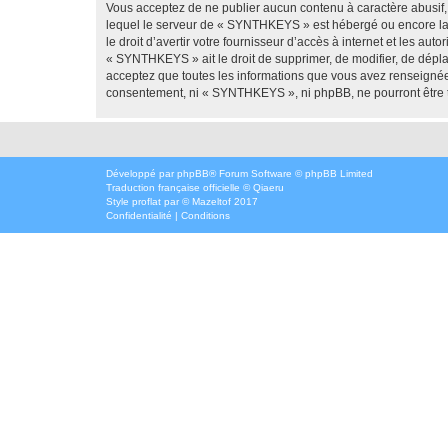
Vous acceptez de ne publier aucun contenu à caractère abusif, 
lequel le serveur de « SYNTHKEYS » est hébergé ou encore la l
le droit d’avertir votre fournisseur d’accès à internet et les au
« SYNTHKEYS » ait le droit de supprimer, de modifier, de dépla
acceptez que toutes les informations que vous avez renseignées
consentement, ni « SYNTHKEYS », ni phpBB, ne pourront être 
Développé par
phpBB
® Forum Software © phpBB Limited
Traduction française officielle
©
Qiaeru
Style
proflat
par ©
Mazeltof
2017
Confidentialité
|
Conditions