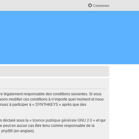
Connexion
re légalement responsable des conditions suivantes. Si vous
uvons modifier ces conditions à n’importe quel moment et nous
ntinuez à participer à « SYNTHKEYS » après que des
ns déclaré sous la «
licence publique générale GNU 2.0
» et qui
ed ne peut en aucun cas être tenu comme responsable de la
de phpBB
(en anglais).