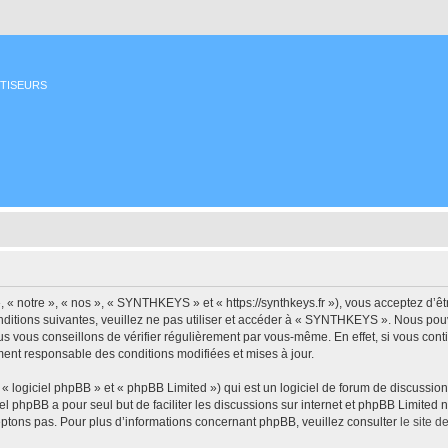
ETISEURS
 notre », « nos », « SYNTHKEYS » et « https://synthkeys.fr »), vous acceptez d’êt
nditions suivantes, veuillez ne pas utiliser et accéder à « SYNTHKEYS ». Nous po
us vous conseillons de vérifier régulièrement par vous-même. En effet, si vous co
ment responsable des conditions modifiées et mises à jour.
 logiciel phpBB » et « phpBB Limited ») qui est un logiciel de forum de discussio
iel phpBB a pour seul but de faciliter les discussions sur internet et phpBB Limit
ptons pas. Pour plus d’informations concernant phpBB, veuillez consulter
le site 