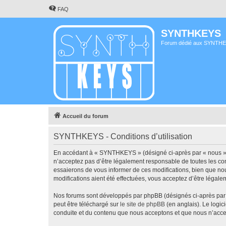
FAQ
SYNTHKEYS
Forum dédié aux SYNTH
Accueil du forum
SYNTHKEYS - Conditions d’utilisation
En accédant à « SYNTHKEYS » (désigné ci-après par « nous », «
n’acceptez pas d’être légalement responsable de toutes les co
essaierons de vous informer de ces modifications, bien que no
modifications aient été effectuées, vous acceptez d’être légale
Nos forums sont développés par phpBB (désignés ci-après par «
peut être téléchargé sur
le site de phpBB
(en anglais). Le logic
conduite et du contenu que nous acceptons et que nous n’acce