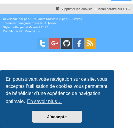
Supprimer les cookies
Fuseau horaire sur
UTC
Développé par
phpBB
® Forum Software © phpBB Limited
Traduction française officielle
©
Qiaeru
Style
proflat
par ©
Mazeltof
2017
Confidentialité
|
Conditions
En poursuivant votre navigation sur ce site, vous
acceptez l’utilisation de cookies vous permettant
de bénéficier d’une expérience de navigation
optimale.
En savoir plus…
J’accepte