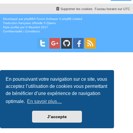
Supprimer les cookies
Fuseau horaire sur
UTC
Développé par
phpBB
® Forum Software © phpBB Limited
Traduction française officielle
©
Qiaeru
Style
proflat
par ©
Mazeltof
2017
Confidentialité
|
Conditions
En poursuivant votre navigation sur ce site, vous
acceptez l’utilisation de cookies vous permettant
de bénéficier d’une expérience de navigation
optimale.
En savoir plus…
J’accepte