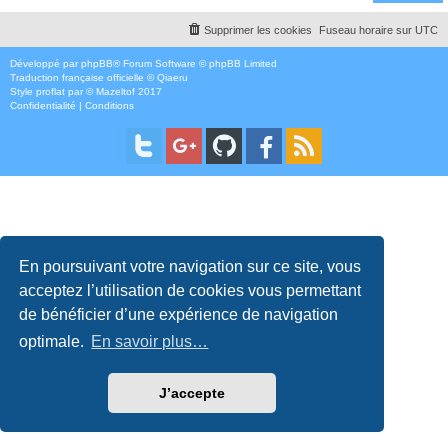
Supprimer les cookies
Fuseau horaire sur
UTC
Développé par
phpBB
® Forum Software © phpBB Limited
Traduction française officielle
©
Qiaeru
Style
proflat
par ©
Mazeltof
2017
Confidentialité
|
Conditions
En poursuivant votre navigation sur ce site, vous
acceptez l’utilisation de cookies vous permettant
de bénéficier d’une expérience de navigation
optimale.
En savoir plus…
J’accepte