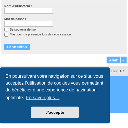
Nom d’utilisateur :
Mot de passe :
Se souvenir de moi
Masquer ma présence lors de cette session
Aller
Supprimer les cookies
Fuseau horaire sur
UTC
En poursuivant votre navigation sur ce site, vous
Développé par
phpBB
® Forum Software © phpBB Limited
acceptez l’utilisation de cookies vous permettant
Traduction française officielle
©
Qiaeru
Style
proflat
par ©
Mazeltof
2017
de bénéficier d’une expérience de navigation
Confidentialité
|
Conditions
optimale.
En savoir plus…
J’accepte