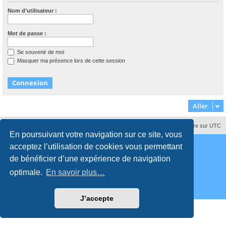
Nom d’utilisateur :
Mot de passe :
Se souvenir de moi
Masquer ma présence lors de cette session
Aller
Supprimer les cookies
Fuseau horaire sur
UTC
En poursuivant votre navigation sur ce site, vous
Développé par
phpBB
® Forum Software © phpBB Limited
acceptez l’utilisation de cookies vous permettant
Traduction française officielle
©
Qiaeru
Style
proflat
par ©
Mazeltof
2017
de bénéficier d’une expérience de navigation
Confidentialité
|
Conditions
optimale.
En savoir plus…
J’accepte