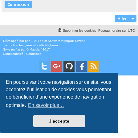
Aller
Supprimer les cookies
Fuseau horaire sur
UTC
Développé par
phpBB
® Forum Software © phpBB Limited
Traduction française officielle
©
Qiaeru
Style
proflat
par ©
Mazeltof
2017
Confidentialité
|
Conditions
En poursuivant votre navigation sur ce site, vous
acceptez l’utilisation de cookies vous permettant
de bénéficier d’une expérience de navigation
optimale.
En savoir plus…
J’accepte