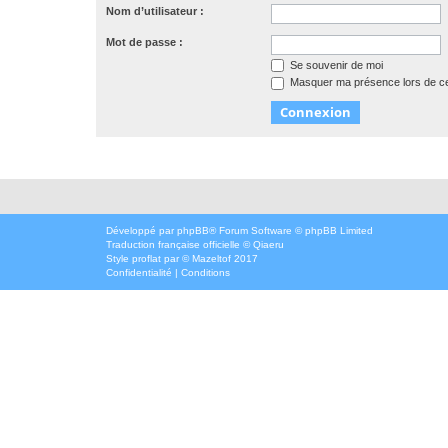
Nom d’utilisateur :
Mot de passe :
Se souvenir de moi
Masquer ma présence lors de ce
Développé par
phpBB
® Forum Software © phpBB Limited
Traduction française officielle
©
Qiaeru
Style
proflat
par ©
Mazeltof
2017
Confidentialité
|
Conditions