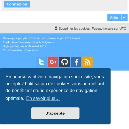
Aller
Supprimer les cookies
Fuseau horaire sur
UTC
Développé par
phpBB
® Forum Software © phpBB Limited
Traduction française officielle
©
Qiaeru
Style
proflat
par ©
Mazeltof
2017
Confidentialité
|
Conditions
En poursuivant votre navigation sur ce site, vous
acceptez l’utilisation de cookies vous permettant
de bénéficier d’une expérience de navigation
optimale.
En savoir plus…
J’accepte