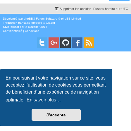
Supprimer les cookies
Fuseau horaire sur
UTC
Développé par
phpBB
® Forum Software © phpBB Limited
Traduction française officielle
©
Qiaeru
Style
proflat
par ©
Mazeltof
2017
Confidentialité
|
Conditions
En poursuivant votre navigation sur ce site, vous
acceptez l’utilisation de cookies vous permettant
de bénéficier d’une expérience de navigation
optimale.
En savoir plus…
J’accepte