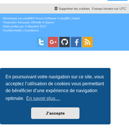
Supprimer les cookies
Fuseau horaire sur
UTC
Développé par
phpBB
® Forum Software © phpBB Limited
Traduction française officielle
©
Qiaeru
Style
proflat
par ©
Mazeltof
2017
Confidentialité
|
Conditions
En poursuivant votre navigation sur ce site, vous
acceptez l’utilisation de cookies vous permettant
de bénéficier d’une expérience de navigation
optimale.
En savoir plus…
J’accepte