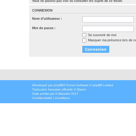
Vous ne pouvez pas voir ou consulter les sujets de ce forum.
CONNEXION
Nom d’utilisateur :
Mot de passe :
Se souvenir de moi
Masquer ma présence lors de ce
Développé par
phpBB
® Forum Software © phpBB Limited
Traduction française officielle
©
Qiaeru
Style
proflat
par ©
Mazeltof
2017
Confidentialité
|
Conditions