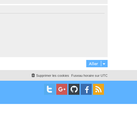
s
a
s
g
a
e
g
s
e
s
Aller
Supprimer les cookies
Fuseau horaire sur
UTC