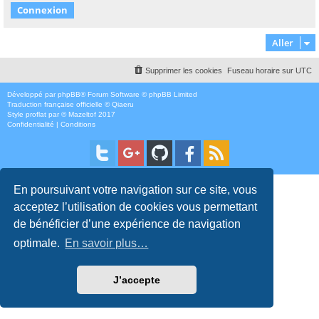
Aller
Supprimer les cookies
Fuseau horaire sur
UTC
Développé par
phpBB
® Forum Software © phpBB Limited
Traduction française officielle
©
Qiaeru
Style
proflat
par ©
Mazeltof
2017
Confidentialité
|
Conditions
En poursuivant votre navigation sur ce site, vous
acceptez l’utilisation de cookies vous permettant
de bénéficier d’une expérience de navigation
optimale.
En savoir plus…
J’accepte