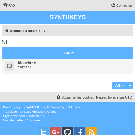
FAQ
Connexion
SYNTHKEYS
Accueil du forum
NI
Forum
Maschine
Sujets :
1
Aller
Supprimer les cookies
Fuseau horaire sur
UTC
Développé par
phpBB
® Forum Software © phpBB Limited
Traduction française officielle
©
Qiaeru
Style
proflat
par ©
Mazeltof
2017
Confidentialité
|
Conditions