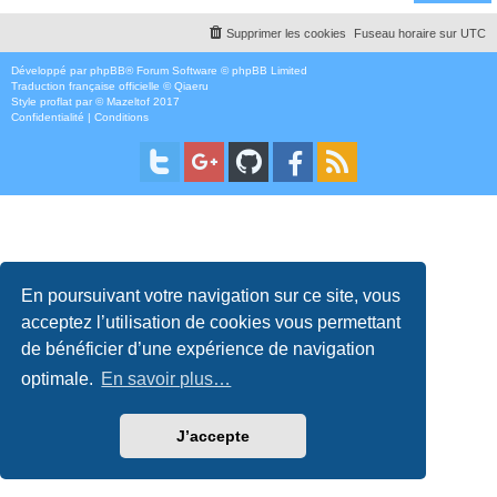
Supprimer les cookies
Fuseau horaire sur
UTC
Développé par
phpBB
® Forum Software © phpBB Limited
Traduction française officielle
©
Qiaeru
Style
proflat
par ©
Mazeltof
2017
Confidentialité
|
Conditions
En poursuivant votre navigation sur ce site, vous
acceptez l’utilisation de cookies vous permettant
de bénéficier d’une expérience de navigation
optimale.
En savoir plus…
J’accepte