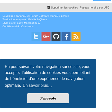
Supprimer les cookies
Fuseau horaire sur
UTC
Développé par
phpBB
® Forum Software © phpBB Limited
Traduction française officielle
©
Qiaeru
Style
proflat
par ©
Mazeltof
2017
Confidentialité
|
Conditions
En poursuivant votre navigation sur ce site, vous
acceptez l’utilisation de cookies vous permettant
de bénéficier d’une expérience de navigation
optimale.
En savoir plus…
J’accepte