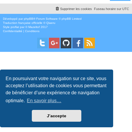
Supprimer les cookies
Fuseau horaire sur
UTC
Développé par
phpBB
® Forum Software © phpBB Limited
Traduction française officielle
©
Qiaeru
Style
proflat
par ©
Mazeltof
2017
Confidentialité
|
Conditions
En poursuivant votre navigation sur ce site, vous
acceptez l’utilisation de cookies vous permettant
de bénéficier d’une expérience de navigation
optimale.
En savoir plus…
J’accepte