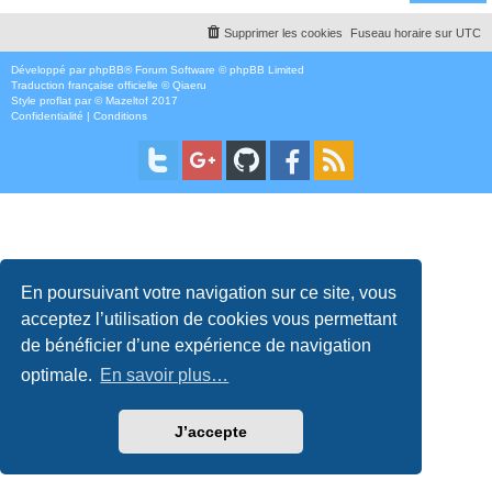
Supprimer les cookies
Fuseau horaire sur
UTC
Développé par
phpBB
® Forum Software © phpBB Limited
Traduction française officielle
©
Qiaeru
Style
proflat
par ©
Mazeltof
2017
Confidentialité
|
Conditions
En poursuivant votre navigation sur ce site, vous
acceptez l’utilisation de cookies vous permettant
de bénéficier d’une expérience de navigation
optimale.
En savoir plus…
J’accepte