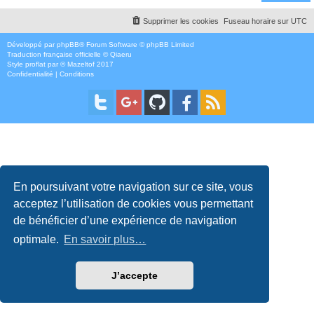
Supprimer les cookies
Fuseau horaire sur
UTC
Développé par
phpBB
® Forum Software © phpBB Limited
Traduction française officielle
©
Qiaeru
Style
proflat
par ©
Mazeltof
2017
Confidentialité
|
Conditions
En poursuivant votre navigation sur ce site, vous
acceptez l’utilisation de cookies vous permettant
de bénéficier d’une expérience de navigation
optimale.
En savoir plus…
J’accepte