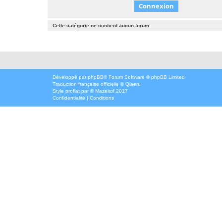
Cette catégorie ne contient aucun forum.
Développé par
phpBB
® Forum Software © phpBB Limited
Traduction française officielle
©
Qiaeru
Style
proflat
par ©
Mazeltof
2017
Confidentialité
|
Conditions