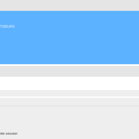
ETISEURS
tte session