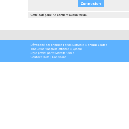
Cette catégorie ne contient aucun forum.
Développé par
phpBB
® Forum Software © phpBB Limited
Traduction française officielle
©
Qiaeru
Style
proflat
par ©
Mazeltof
2017
Confidentialité
|
Conditions