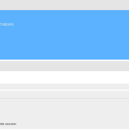
ETISEURS
tte session