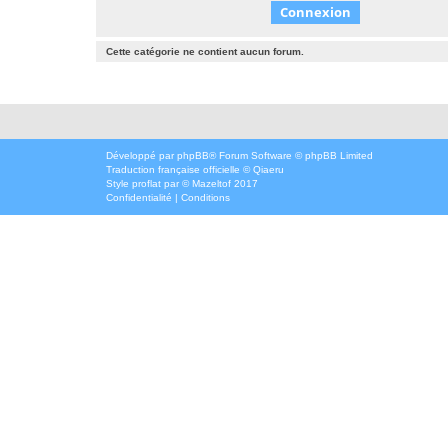
Cette catégorie ne contient aucun forum.
Développé par
phpBB
® Forum Software © phpBB Limited
Traduction française officielle
©
Qiaeru
Style
proflat
par ©
Mazeltof
2017
Confidentialité
|
Conditions