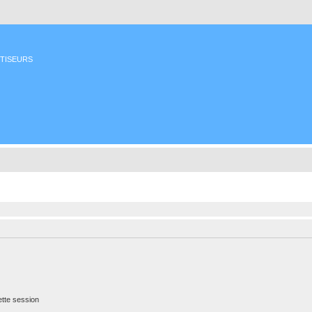
ETISEURS
tte session