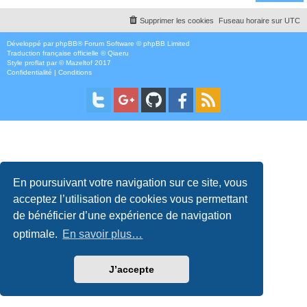
Supprimer les cookies
Fuseau horaire sur
UTC
Développé par
phpBB
® Forum Software © phpBB Limited
Traduction française officielle
©
Qiaeru
Style
proflat
par ©
Mazeltof
2017
Confidentialité
|
Conditions
En poursuivant votre navigation sur ce site, vous
acceptez l’utilisation de cookies vous permettant
de bénéficier d’une expérience de navigation
optimale.
En savoir plus…
J’accepte