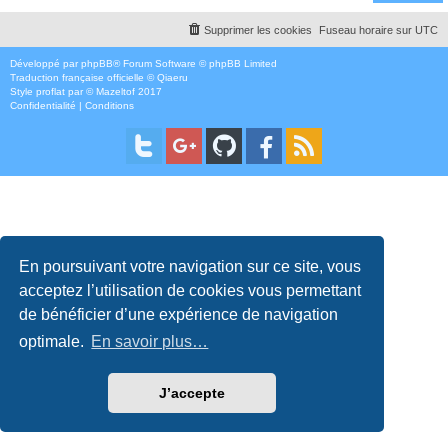
Supprimer les cookies
Fuseau horaire sur
UTC
Développé par
phpBB
® Forum Software © phpBB Limited
Traduction française officielle
©
Qiaeru
Style
proflat
par ©
Mazeltof
2017
Confidentialité
|
Conditions
En poursuivant votre navigation sur ce site, vous
acceptez l’utilisation de cookies vous permettant
de bénéficier d’une expérience de navigation
optimale.
En savoir plus…
J’accepte