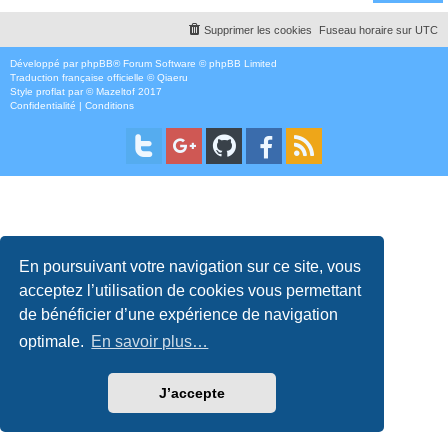
Supprimer les cookies
Fuseau horaire sur
UTC
Développé par
phpBB
® Forum Software © phpBB Limited
Traduction française officielle
©
Qiaeru
Style
proflat
par ©
Mazeltof
2017
Confidentialité
|
Conditions
En poursuivant votre navigation sur ce site, vous
acceptez l’utilisation de cookies vous permettant
de bénéficier d’une expérience de navigation
optimale.
En savoir plus…
J’accepte